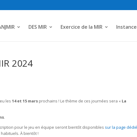
ANJMIR
DES MIR
Exercice de la MIR
Instance
MIR 2024
eu les
14 et 15 mars
prochains ! Le thème de ces journées sera «
La
ms
.
ription pour le jeu en équipe seront bientôt disponibles
sur la page dédi
habituels. À bientôt !