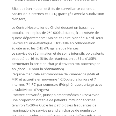
8 lits de réanimation et 8 lits de surveillance continue.
Accueil de 7 internes et 1-2 DJ (partagés avec la subdivision
d’Angers).
Le Centre Hospitalier de Cholet dessert un bassin de
population de plus de 250 000 habitants, à la croisée de
quatre départements : Maine-et-Loire, Vendée, Nord Deux-
Sèvres et Loire-Atlantique. Il travaille en collaboration
étroite avec les CHU d’Angers et de Nantes.
Le service de réanimation et de soins intensifs polyvalents
est doté de 16 lits (8 lits de réanimation et 8 lits d’USIP),
permettant la prise en charge d’environ 850 patients par
an (dont 300 pour la réanimation).
L’équipe médicale est composée de 7 médecins (MAR et
MIR) et accueille en moyenne 1-2 Docteurs Juniors et 7
internes (P1-P2) par semestre (Périphérique partagé avec
la subdivision d’Angers).
L’activité est variée, principalement médicale (85%) avec
une proportion notable de patients immunodéprimés
(environ 15-20%). Outre les pathologies fréquentes de
réanimation, le service prend en charge de nombreux
patients de soins intensifs compte tenu de l’organisation