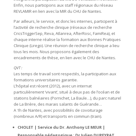
Enfin, nous participons aux staff régionaux du réseau
REVLAMIR en lien avec la MIR du CHU de Nantes.
Par ailleurs, le service, et donc les internes, participent à
l’activité de recherche clinique (réseaux de recherche
CricsTriggerSep, Reva, Atlanrea, AfterRosc, FamiRea), et
chaque interne réalise la formation aux Bonnes Pratiques
Clinique (Lirego). Une réunion de recherche clinique a lieu
tous les mois. Nous proposons également des
encadrements de thèse, en lien avec le CHU de Nantes.
QVT :
Les temps de travail sont respectés, la participation aux
formations universitaires garantie.
L’hôpital est récent (2012), avec un internat
particulièrement ‘vivant’, situé à deux pas de l’océan et de
stations balnéaires (Pornichet, La Baule…), du parc naturel
de La Brière, des marais salants de Guérande…
A 1h de Nantes, avec possibilités de covoiturage
(nombreux A/R) et transports en commun (train).
CHOLET | Service du Dr. Anthony LE MEUR |
Responsable pédagogique : Dr Julien DUPEYRAT