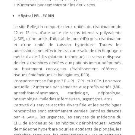
• 19 internes par semestre sur les deux sites
Hôpital PELLEGRIN
Le site Pellegrin comporte deux unités de réanimation de
12 et 13 lits, d’une unité de soins intensifs polyvalents
(USIP), d’une unité d’hôpital de jour (HDJ) post-réanimation
et d’une unité de caisson hyperbare. Toutes les
admissions sont effectuées via une salle de déchoquage «
médical » de 3 lits (plateau technique). Le service dispose
de deux chambres dédiées aux patients immunodéprimés
ou hautement contagieux (établissement référent :
risques épidémiques et biologiques, REB).
L’encadrement se fait par 3 PU-PH, 7 PH et 3 CCA. Le service
accueille 12 internes par semestre aux profils variés (MIR,
anesthésie-réanimation, cardiologie, néphrologie,
pneumologie, maladies infectieuses, urgentistes, etc.).
L’activité du service est très diversifiée et les pathologies
rencontrées sont extrêmement variées (entrées directes
par le SAMU, les urgences, les services de médecine du
CHU de Bordeaux ou les hôpitaux périphériques). Activité
de médecine hyperbare pour les accidents de plongée, les