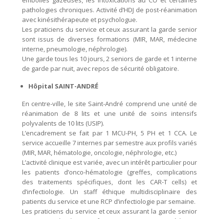
embolies gazeuses, les intoxications au CO et certaines
pathologies chroniques. Activité d’HDJ de post-réanimation
avec kinésithérapeute et psychologue.
Les praticiens du service et ceux assurant la garde senior
sont issus de diverses formations (MIR, MAR, médecine
interne, pneumologie, néphrologie).
Une garde tous les 10 jours, 2 seniors de garde et 1 interne
de garde par nuit, avec repos de sécurité obligatoire.
Hôpital SAINT-ANDRÉ
En centre-ville, le site Saint-André comprend une unité de
réanimation de 8 lits et une unité de soins intensifs
polyvalents de 10 lits (USIP).
L’encadrement se fait par 1 MCU-PH, 5 PH et 1 CCA. Le
service accueille 7 internes par semestre aux profils variés
(MIR, MAR, hématologie, oncologie, néphrologie, etc.)
L’activité clinique est variée, avec un intérêt particulier pour
les patients d’onco-hématologie (greffes, complications
des traitements spécifiques, dont les CAR-T cells) et
d’infectiologie. Un staff éthique multidisciplinaire des
patients du service et une RCP d’infectiologie par semaine.
Les praticiens du service et ceux assurant la garde senior